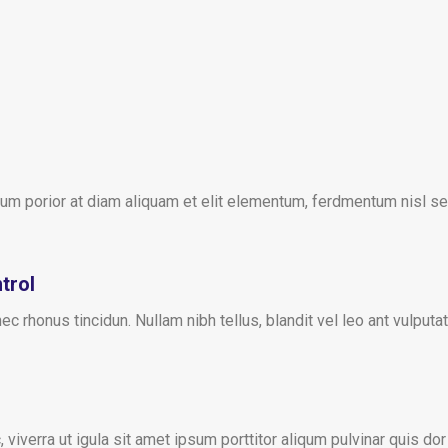
ntum porior at diam aliquam et elit elementum, ferdmentum nisl se
trol
onec rhonus tincidun. Nullam nibh tellus, blandit vel leo ant vul
viverra ut igula sit amet ipsum porttitor aliqum pulvinar quis dor I